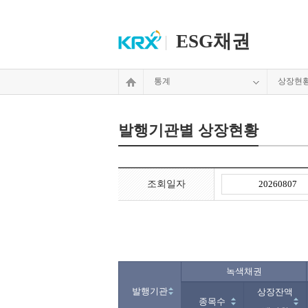
ESG채권
통계
상장현
발행기관별 상장현황
조회일자
녹색채권
발행기관
상장잔액
종목수