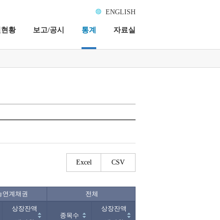
ENGLISH
권현황
보고/공시
통계
자료실
Excel
CSV
능연계채권
전체
상장잔액
상장잔액
종목수