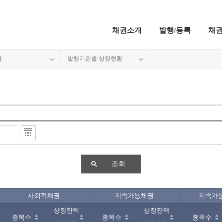
채권소개
발행/등록
채
황
발행기관별 상장현황
조회
사회적채권
지속가능채권
지속가
상장잔액
상장잔액
종목수
종목수
종목수